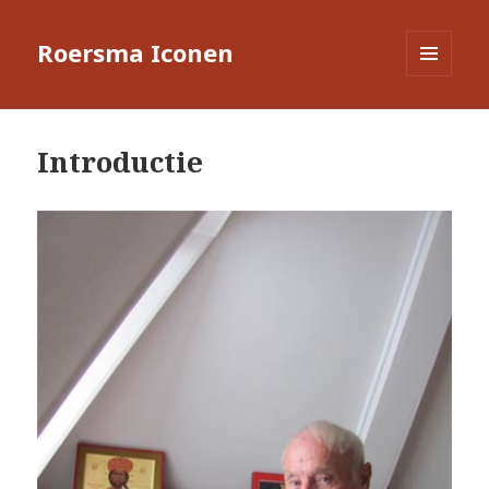
Roersma Iconen
MENU
EN
WIDGETS
Introductie