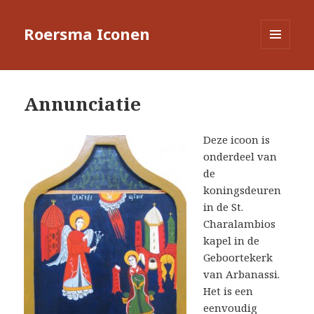
Roersma Iconen
MENU
EN
WIDGETS
Annunciatie
Deze icoon is
onderdeel van
de
koningsdeuren
in de St.
Charalambios
kapel in de
Geboortekerk
van Arbanassi.
Het is een
eenvoudig