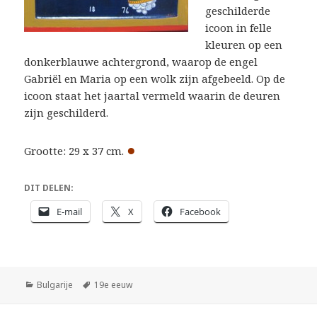
geschilderde
icoon in felle
kleuren op een
donkerblauwe achtergrond, waarop de engel
Gabriël en Maria op een wolk zijn afgebeeld. Op de
icoon staat het jaartal vermeld waarin de deuren
zijn geschilderd.
●
Grootte: 29 x 37 cm.
DIT DELEN:
E-mail
X
Facebook
Categorieën
Tags
Bulgarije
19e eeuw
Bericht