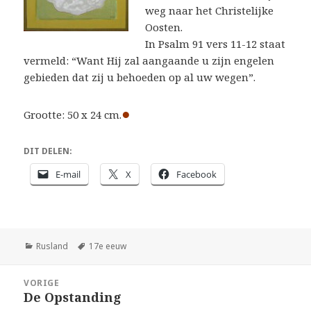
weg naar het Christelijke
Oosten.
In Psalm 91 vers 11-12 staat
vermeld: “Want Hij zal aangaande u zijn engelen
gebieden dat zij u behoeden op al uw wegen”.
●
Grootte: 50 x 24 cm.
DIT DELEN:
E-mail
X
Facebook
Categorieën
Tags
Rusland
17e eeuw
Bericht
VORIGE
navigatie
De Opstanding
Vorig