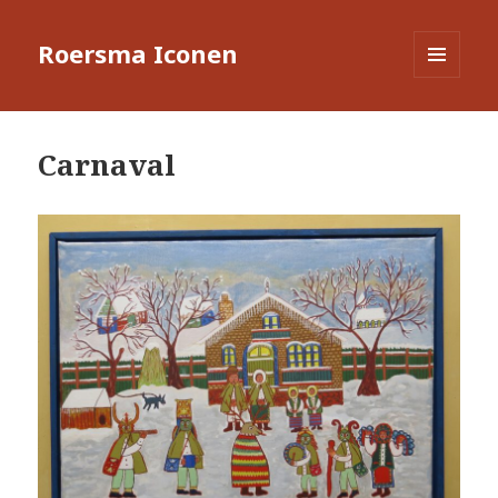
Roersma Iconen
MENU
EN
WIDGETS
Carnaval