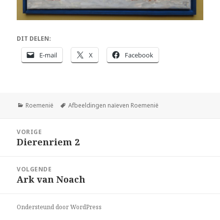
DIT DELEN:
E-mail
X
Facebook
Categorieën
Tags
Roemenië
Afbeeldingen naïeven Roemenië
Bericht
VORIGE
navigatie
Dierenriem 2
Vorig
bericht:
VOLGENDE
Ark van Noach
Volgend
bericht:
Ondersteund door WordPress