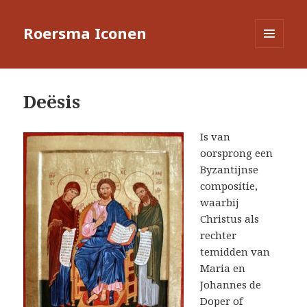
Roersma Iconen
MENU
EN
WIDGETS
Deësis
Is van
oorsprong een
Byzantijnse
compositie,
waarbij
Christus als
rechter
temidden van
Maria en
Johannes de
Doper of