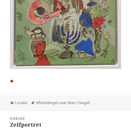
●
Categorieën
Tags
Locatie
Afbeeldingen naar Marc Chagall
Bericht
VORIGE
navigatie
Zelfportret
Vorig