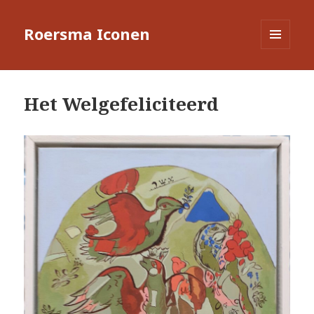
Roersma Iconen
MENU
EN
WIDGETS
Het Welgefeliciteerd