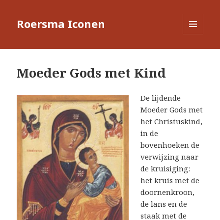
Roersma Iconen
MENU
EN
WIDGETS
Moeder Gods met Kind
De lijdende
Moeder Gods met
het Christuskind,
in de
bovenhoeken de
verwijzing naar
de kruisiging:
het kruis met de
doornenkroon,
de lans en de
staak met de