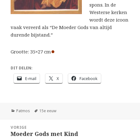
spons. In de
Westerse kerken
wordt deze icoon
vaak vereerd als “De Moeder Gods van altijd
durende bijstand.”
●
Grootte: 35×27 cm
DIT DELEN:
E-mail
X
Facebook
Categorieën
Tags
Patmos
15e eeuw
Bericht
VORIGE
navigatie
Moeder Gods met Kind
Vorig