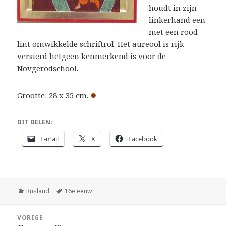
houdt in zijn
linkerhand een
met een rood
lint omwikkelde schriftrol. Het aureool is rijk
versierd hetgeen kenmerkend is voor de
Novgerodschool.
●
Grootte: 28 x 35 cm.
DIT DELEN:
E-mail
X
Facebook
Categorieën
Tags
Rusland
16e eeuw
Bericht
VORIGE
navigatie