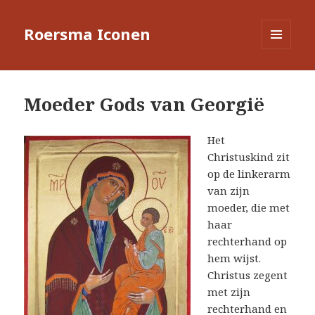
Roersma Iconen
MENU
EN
WIDGETS
Moeder Gods van Georgië
Het
Christuskind zit
op de linkerarm
van zijn
moeder, die met
haar
rechterhand op
hem wijst.
Christus zegent
met zijn
rechterhand en