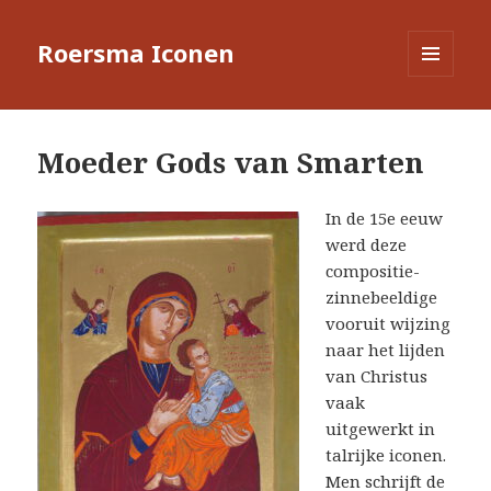
Roersma Iconen
MENU
EN
WIDGETS
Moeder Gods van Smarten
In de 15e eeuw
werd deze
compositie-
zinnebeeldige
vooruit wijzing
naar het lijden
van Christus
vaak
uitgewerkt in
talrijke iconen.
Men schrijft de