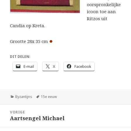
oorspronkelijke
icoon toe aan
Ritzos uit
Candia op Kreta.
●
Grootte 28x 35 cm
DIT DELEN:
E-mail
X
Facebook
Categorieën
Tags
Byzantijns
15e eeuw
Bericht
VORIGE
navigatie
Aartsengel Michael
Vorig
bericht: