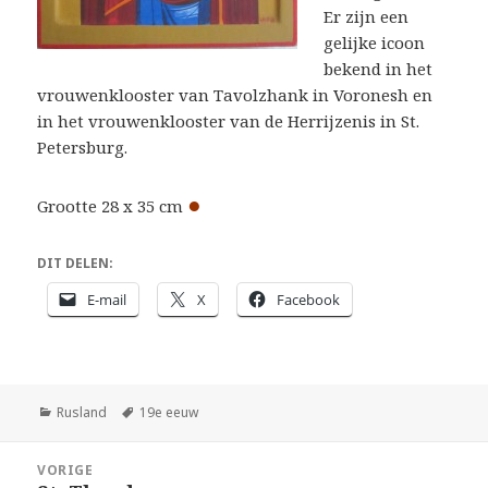
Er zijn een
gelijke icoon
bekend in het
vrouwenklooster van Tavolzhank in Voronesh en
in het vrouwenklooster van de Herrijzenis in St.
Petersburg.
●
Grootte 28 x 35 cm
DIT DELEN:
E-mail
X
Facebook
Categorieën
Tags
Rusland
19e eeuw
Bericht
VORIGE
navigatie