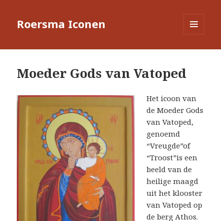
Roersma Iconen
MENU
EN
WIDGETS
Moeder Gods van Vatoped
Het icoon van
de Moeder Gods
van Vatoped,
genoemd
“Vreugde”of
“Troost”is een
beeld van de
heilige maagd
uit het klooster
van Vatoped op
de berg Athos.