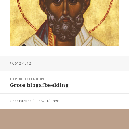
Volledige
512 × 512
grootte
Bericht
GEPUBLICEERD IN
navigatie
Grote blogafbeelding
Ondersteund door WordPress