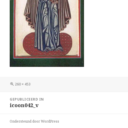
Volledige
260 × 453
grootte
Bericht
GEPUBLICEERD IN
navigatie
icoon042_v
Ondersteund door WordPress