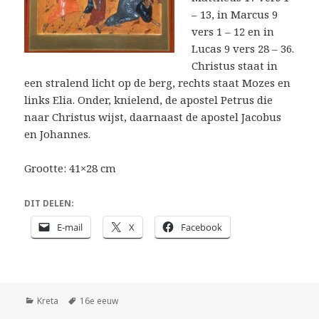
– 13, in Marcus 9
vers 1 – 12 en in
Lucas 9 vers 28 – 36.
Christus staat in
een stralend licht op de berg, rechts staat Mozes en
links Elia. Onder, knielend, de apostel Petrus die
naar Christus wijst, daarnaast de apostel Jacobus
en Johannes.
Grootte: 41×28 cm
DIT DELEN:
E-mail
X
Facebook
Categorieën
Tags
Kreta
16e eeuw