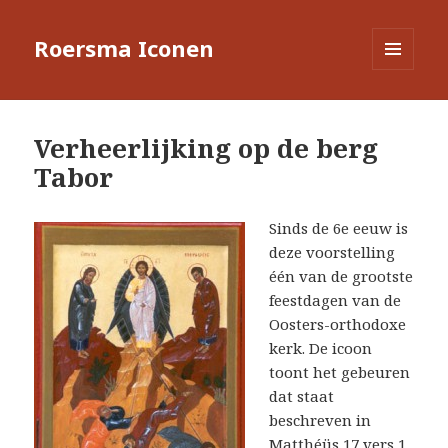
Roersma Iconen
MENU
EN
WIDGETS
Verheerlijking op de berg
Tabor
Sinds de 6e eeuw is
deze voorstelling
één van de grootste
feestdagen van de
Oosters-orthodoxe
kerk. De icoon
toont het gebeuren
dat staat
beschreven in
Matthéüs 17 vers 1